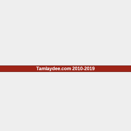
Tamlaydee.com 2010-2019