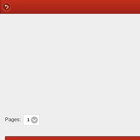
Pages:
1