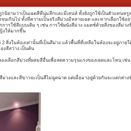
ถูกนิยามว่าเป็นเฉดสีที่นุ่มลึกและมีเสน่ห์ ทั้งยังถูกใช้เป็นตัวแทน
ึ้งจนเกินไป ทั้งที่ความเป็นจริงสีม่วงมีหลายเฉด และหากเลือกใช
รใช้สีแบบเดิม ๆ เช่น การใช้ผนังสีม่วง แมตช์ด้วยสิ่งของสีม่วงชิ้นเล็
ญิงให้มากขึ้น
่ 2 สิ่งในห้องเท่านั้นที่เป็นสีม่วง แล้วพื้นที่ที่เหลือในห้องจะอยู่ภา
องสีสว่าง เป็นต้น
้ลองเลือกสีม่วงที่ผสมสีอื่นเพื่อลดความรุนแรงของเฉดและโทน เช่น ส
้สีม่วงและสีขาวจะเป็นสีไม่ฉูดฉาด แต่เมื่อมาอยู่ด้วยกันจะแตกต่า